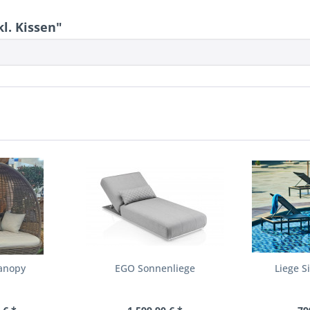
l. Kissen"
anopy
EGO Sonnenliege
Liege S