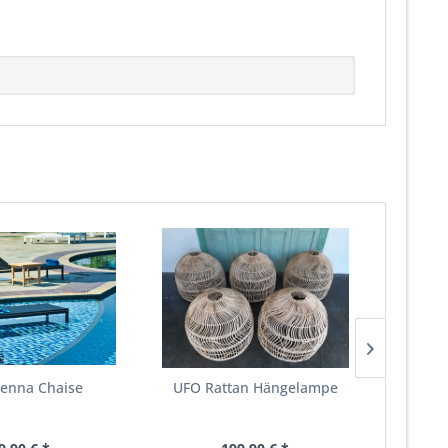
ienna Chaise
UFO Rattan Hängelampe
Doppell