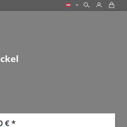
deutsch
ckel
0 € *