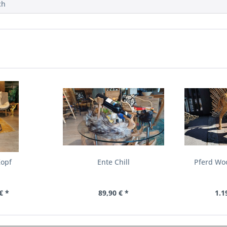
ch
Kopf
Ente Chill
Pferd Wo
€ *
89,90 € *
1.1