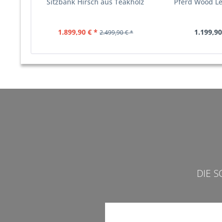
Sitzbank Hirsch aus Teakholz
Pferd Wood L
1.899,90 € *
1.199,90
2.499,90 € *
DIE 