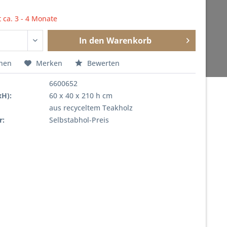
t ca. 3 - 4 Monate
In den
Warenkorb
chen
Merken
Bewerten
6600652
xH):
60 x 40 x 210 h cm
aus recyceltem Teakholz
r:
Selbstabhol-Preis