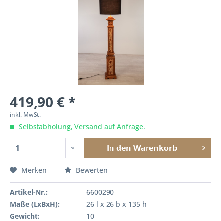
419,90 € *
inkl. MwSt.
Selbstabholung, Versand auf Anfrage.
In den
Warenkorb
Merken
Bewerten
Artikel-Nr.:
6600290
Maße (LxBxH):
26 l x 26 b x 135 h
Gewicht:
10