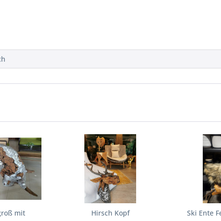
ch
groß mit
Hirsch Kopf
Ski Ente F