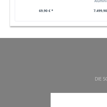
Alumin
69,90 € *
7.499,90
DIE 