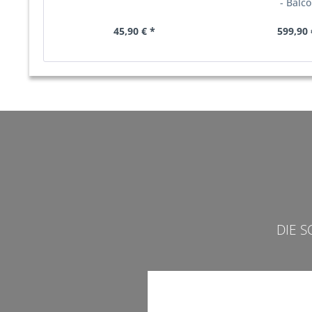
- Balc
45,90 € *
599,90 
DIE 