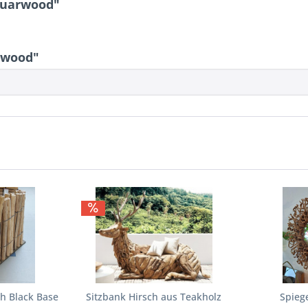
Suarwood"
rwood"
h Black Base
Sitzbank Hirsch aus Teakholz
Spieg