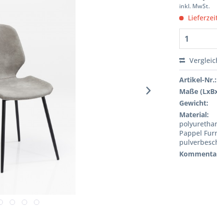
inkl. MwSt.
Lieferzei
Verglei
Artikel-Nr.:
Maße (LxB
Gewicht:
Material:
polyurethan
Pappel Furn
pulverbesc
Kommenta