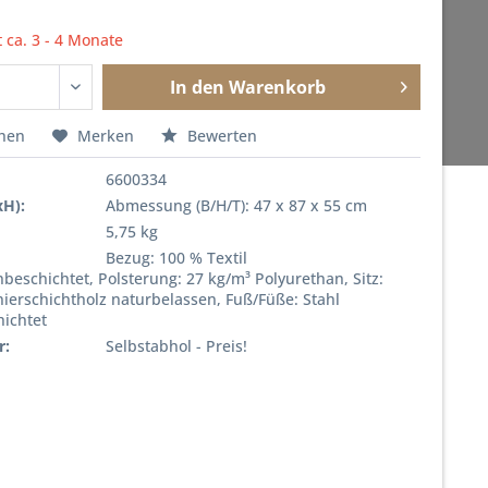
t ca. 3 - 4 Monate
In den
Warenkorb
chen
Merken
Bewerten
6600334
xH):
Abmessung (B/H/T): 47 x 87 x 55 cm
5,75 kg
Bezug: 100 % Textil
beschichtet, Polsterung: 27 kg/m³ Polyurethan, Sitz:
ierschichtholz naturbelassen, Fuß/Füße: Stahl
hichtet
r:
Selbstabhol - Preis!