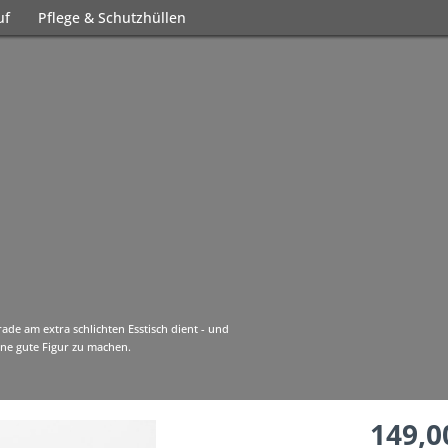
uf
Pflege & Schutzhüllen
rade am extra schlichten Esstisch dient - und
ine gute Figur zu machen.
149,0