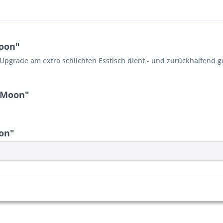
oon"
ls Upgrade am extra schlichten Esstisch dient - und zurückhaltend 
 Moon"
on"