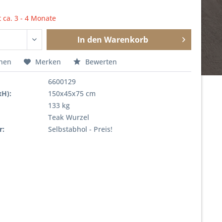
t ca. 3 - 4 Monate
In den
Warenkorb
chen
Merken
Bewerten
6600129
xH):
150x45x75 cm
133 kg
Teak Wurzel
r:
Selbstabhol - Preis!