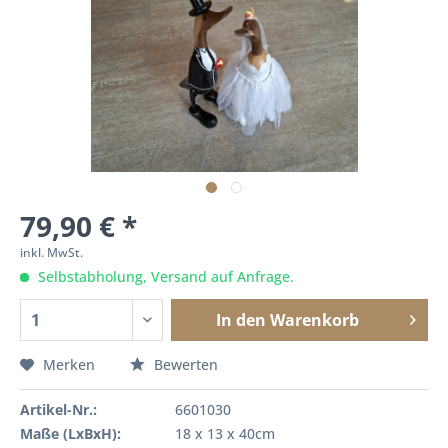
79,90 € *
inkl. MwSt.
Selbstabholung, Versand auf Anfrage.
In den
Warenkorb
Merken
Bewerten
Artikel-Nr.:
6601030
Maße (LxBxH):
18 x 13 x 40cm