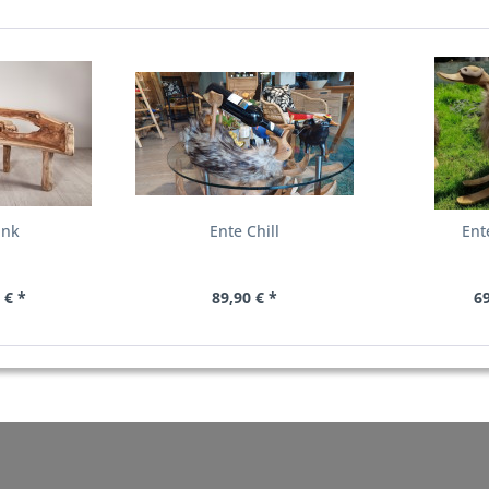
ank
Ente Chill
Ent
 € *
89,90 € *
69