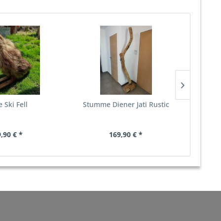
e Ski Fell
Stumme Diener Jati Rustic
Ski E
,90 € *
169,90 € *