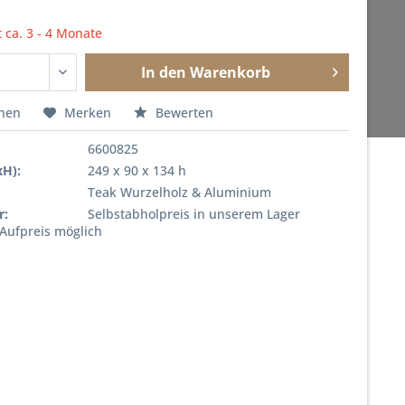
t ca. 3 - 4 Monate
In den
Warenkorb
chen
Merken
Bewerten
6600825
xH):
249 x 90 x 134 h
Teak Wurzelholz & Aluminium
r:
Selbstabholpreis in unserem Lager
 Aufpreis möglich